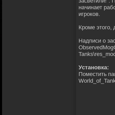
засветили!". 
начинает рабо
игроков.
Кроме этого,
Надписи о за
ObservedMogG
Tanks\res_mods
Установка:
Поместить пап
World_of_Tank