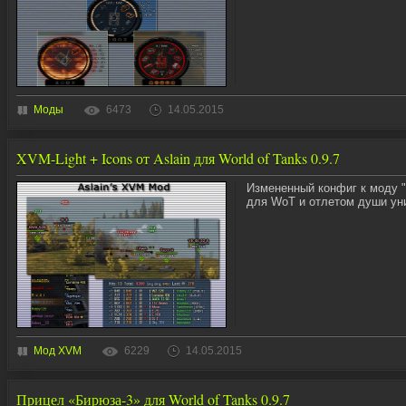
Моды
6473
14.05.2015
XVM-Light + Icons от Aslain для World of Tanks 0.9.7
Измененный конфиг к моду 
для WoT и отлетом души уни
Мод XVM
6229
14.05.2015
Прицел «Бирюза-3» для World of Tanks 0.9.7