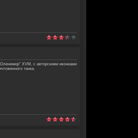
"Оленемер" XVM, с авторскими иконками
чтоженного танка.