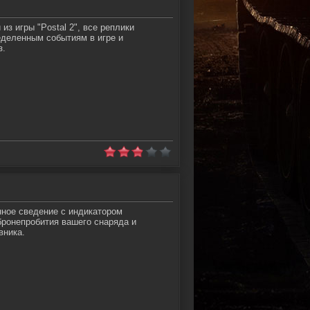
з игры "Postal 2", все реплики
еделенным событиям в игре и
з.
ное cведение с индикатором
бронепробития вашего снаряда и
вника.