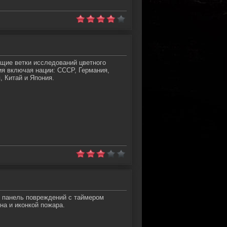
ие ветки исследований цветного
ия включая нации: СССР, Германия,
, Китай и Япония.
 панель повреждений с таймером
на и иконкой пожара.